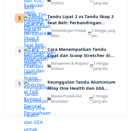
dan Luas Gedung
Institusi
yang lalu
Tandu Lipat 2 vs Tandu Skop 3
3
Seat Belt: Perbandingan
Keamanan Evakuasi untuk
Perbandingan Produk
2 minggu yang
Industri
Alkes
lalu
Cara Menempatkan Tandu
4
Lipat dan Scoop Stretcher di
Titik Kumpul Darurat
Manajemen & Regulasi
2 minggu
Perusahaan
Institusi
yang lalu
Keunggulan Tandu Aluminium
5
Alloy One Health dan GEA
untuk Evakuasi Pekerja di Area
Review Produk Alat
2 minggu
Terbatas
Kesehatan
yang lalu