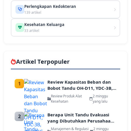
Perlengkapan Kedokteran
139 artikel
Kesehatan Keluarga
33 artikel
Artikel Terpopuler
Review Kapasitas Beban dan
1
Bobot Tandu OH-D11, YDC-3B,
dan YDC-4A/B untuk Tim
Review Produk Alat
2 minggu
Tanggap Darurat
Kesehatan
yang lalu
Berapa Unit Tandu Evakuasi
2
yang Dibutuhkan Perusahaan
Berdasarkan Jumlah Karyawan
Manajemen & Regulasi
2 minggu