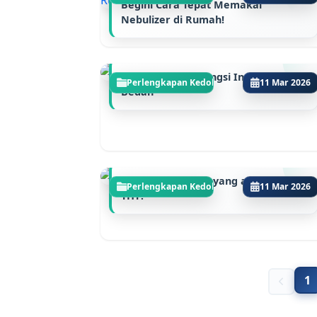
Begini Cara Tepat Memakai
Nebulizer di Rumah!
Nama-nama & Fungsi Instrumen
Perlengkapan Kedokte...
11 Mar 2026
Bedah
Apa saja alat-alat yang ada dipoli
Perlengkapan Kedokte...
11 Mar 2026
THT?
1