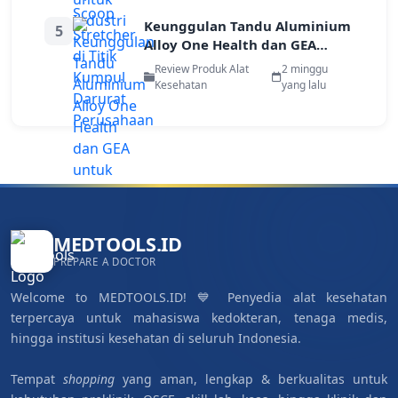
Keunggulan Tandu Aluminium
5
Alloy One Health dan GEA
untuk Evakuasi Pekerja di Area
Review Produk Alat
2 minggu
Terbatas
Kesehatan
yang lalu
MEDTOOLS.ID
PREPARE A DOCTOR
Welcome to MEDTOOLS.ID! 💙 Penyedia alat kesehatan
terpercaya untuk mahasiswa kedokteran, tenaga medis,
hingga institusi kesehatan di seluruh Indonesia.
Tempat
shopping
yang aman, lengkap & berkualitas untuk