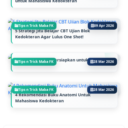
untuk Mahasiswa Kedokteran
Tips n Trick Maba FK
09 Apr 2026
5 Strategi Jitu Belajar CBT Ujian Blok
Kedokteran Agar Lulus One Shot!
Hal yang Harus Dipersiapkan untuk Lulus SNBP
Tips n Trick Maba FK
28 Mar 2026
Tips n Trick Maba FK
28 Mar 2026
4 Rekomendasi Buku Anatomi Untuk
Mahasiswa Kedokteran