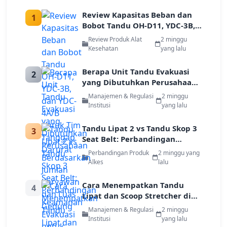
Review Kapasitas Beban dan
1
Bobot Tandu OH-D11, YDC-3B,
dan YDC-4A/B untuk Tim
Review Produk Alat
2 minggu
Tanggap Darurat
Kesehatan
yang lalu
Berapa Unit Tandu Evakuasi
2
yang Dibutuhkan Perusahaan
Berdasarkan Jumlah Karyawan
Manajemen & Regulasi
2 minggu
dan Luas Gedung
Institusi
yang lalu
Tandu Lipat 2 vs Tandu Skop 3
3
Seat Belt: Perbandingan
Keamanan Evakuasi untuk
Perbandingan Produk
2 minggu yang
Industri
Alkes
lalu
Cara Menempatkan Tandu
4
Lipat dan Scoop Stretcher di
Titik Kumpul Darurat
Manajemen & Regulasi
2 minggu
Perusahaan
Institusi
yang lalu