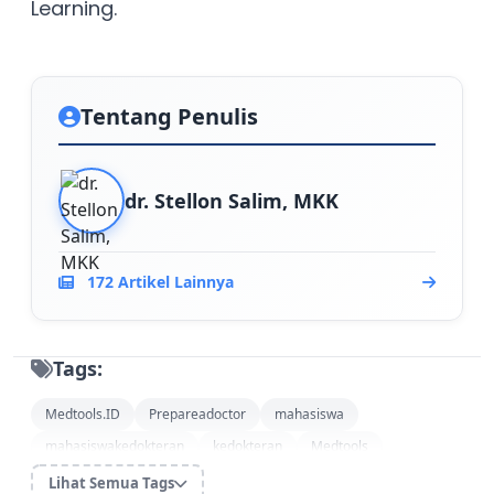
Learning.
Tentang Penulis
dr. Stellon Salim, MKK
172 Artikel Lainnya
Tags:
Medtools.ID
Prepareadoctor
mahasiswa
mahasiswakedokteran
kedokteran
Medtools
dokter muda
Maba FK
dr.lonlim
universitas
Lihat Semua Tags