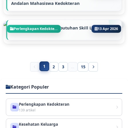
Andalan Mahasiswa Kedokteran
Review Paket Infus, Kebutuhan Skill Lab Infus!
Perlengkapan Kedokte...
13 Apr 2026
1
2
3
...
15
Kategori Populer
Perlengkapan Kedokteran
139 artikel
Kesehatan Keluarga