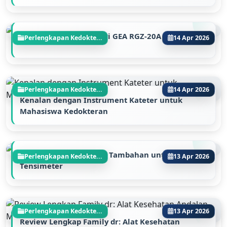
Review Timbangan Bayi GEA RGZ-20A
Perlengkapan Kedokte...
14 Apr 2026
Perlengkapan Kedokte...
14 Apr 2026
Kenalan dengan Instrument Kateter untuk
Mahasiswa Kedokteran
Jenis-Jenis Tipe Manset Tambahan untuk
Perlengkapan Kedokte...
13 Apr 2026
Tensimeter
Perlengkapan Kedokte...
13 Apr 2026
Review Lengkap Family dr: Alat Kesehatan