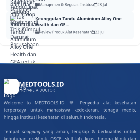
Manajemen & Regulasi Institusi
23 Jul
Keunggulan Tandu Aluminium Alloy One
Health dan GE...
Review Produk Alat Kesehatan
23 Jul
MEDTOOLS.ID
PREPARE A DOCTOR
Welcome to MEDTOOLS.ID! 💙 Penyedia alat kesehatan
terpercaya untuk mahasiswa kedokteran, tenaga medis,
hingga institusi kesehatan di seluruh Indonesia.
Tempat
shopping
yang aman, lengkap & berkualitas untuk
kebutuhan preklinik, OSCE, skill lab, koas, hingga klinik dan