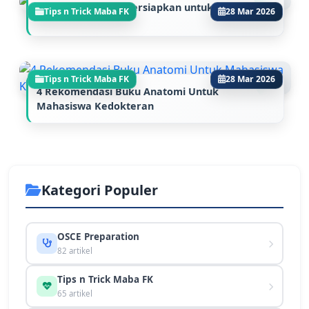
Hal yang Harus Dipersiapkan untuk Lulus SNBP
Tips n Trick Maba FK
28 Mar 2026
Tips n Trick Maba FK
28 Mar 2026
4 Rekomendasi Buku Anatomi Untuk
Mahasiswa Kedokteran
Kategori Populer
OSCE Preparation
82 artikel
Tips n Trick Maba FK
65 artikel