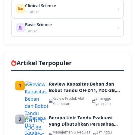
Clinical Science
11 artikel
Basic Science
1 artikel
Artikel Terpopuler
Review Kapasitas Beban dan
1
Bobot Tandu OH-D11, YDC-3B,
dan YDC-4A/B untuk Tim
Review Produk Alat
2 minggu
Tanggap Darurat
Kesehatan
yang lalu
Berapa Unit Tandu Evakuasi
2
yang Dibutuhkan Perusahaan
Berdasarkan Jumlah Karyawan
Manajemen & Regulasi
2 minggu