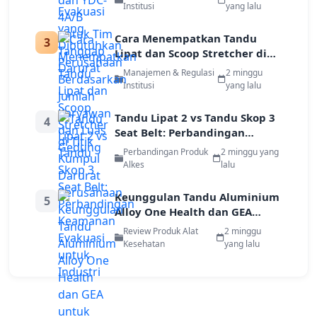
dan Luas Gedung
Institusi
yang lalu
Cara Menempatkan Tandu
3
Lipat dan Scoop Stretcher di
Titik Kumpul Darurat
Manajemen & Regulasi
2 minggu
Perusahaan
Institusi
yang lalu
Tandu Lipat 2 vs Tandu Skop 3
4
Seat Belt: Perbandingan
Keamanan Evakuasi untuk
Perbandingan Produk
2 minggu yang
Industri
Alkes
lalu
Keunggulan Tandu Aluminium
5
Alloy One Health dan GEA
untuk Evakuasi Pekerja di Area
Review Produk Alat
2 minggu
Terbatas
Kesehatan
yang lalu