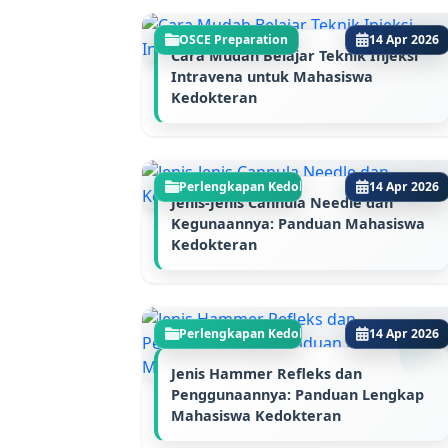
OSCE Preparation
14 Apr 2026
Cara Mudah Belajar Teknik Injeksi
Intravena untuk Mahasiswa
Kedokteran
Perlengkapan Kedokte...
14 Apr 2026
Jenis-Jenis Cannula Needle dan
Kegunaannya: Panduan Mahasiswa
Kedokteran
Perlengkapan Kedokte...
14 Apr 2026
Jenis Hammer Refleks dan
Penggunaannya: Panduan Lengkap
Mahasiswa Kedokteran