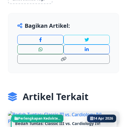
kateter urine
apa itu foley catheter
indikasi pemasangan kateter
ukuran french kateter
cara pasang kateter
Bagikan Artikel:
Artikel Terkait
Perlengkapan Kedokte...
14 Apr 2026
Bedah Tuntas: Classic III vs. Cardiology IV!