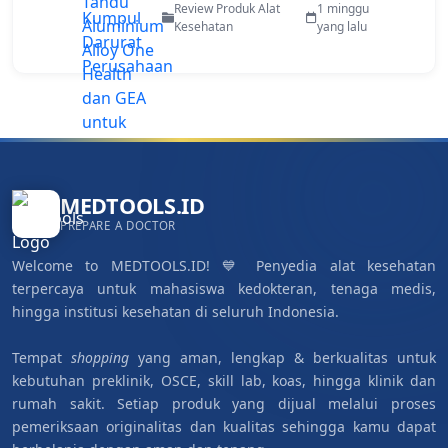
untuk Evakuasi Pekerja di Area
Review Produk Alat
1 minggu
Terbatas
Kesehatan
yang lalu
MEDTOOLS.ID
PREPARE A DOCTOR
Welcome to MEDTOOLS.ID! 💙 Penyedia alat kesehatan
terpercaya untuk mahasiswa kedokteran, tenaga medis,
hingga institusi kesehatan di seluruh Indonesia.
Tempat
shopping
yang aman, lengkap & berkualitas untuk
kebutuhan preklinik, OSCE, skill lab, koas, hingga klinik dan
rumah sakit. Setiap produk yang dijual melalui proses
pemeriksaan originalitas dan kualitas sehingga kamu dapat