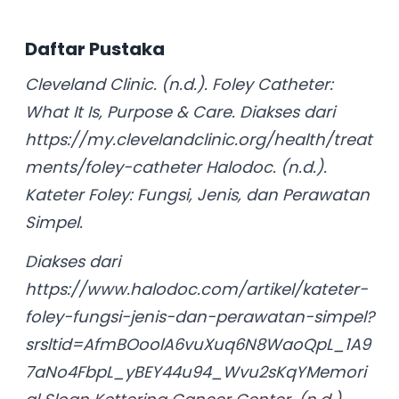
Daftar Pustaka
Cleveland Clinic. (n.d.). Foley Catheter:
What It Is, Purpose & Care. Diakses dari
https://my.clevelandclinic.org/health/treat
ments/foley-catheter Halodoc. (n.d.).
Kateter Foley: Fungsi, Jenis, dan Perawatan
Simpel.
Diakses dari
https://www.halodoc.com/artikel/kateter-
foley-fungsi-jenis-dan-perawatan-simpel?
srsltid=AfmBOoolA6vuXuq6N8WaoQpL_1A9
7aNo4FbpL_yBEY44u94_Wvu2sKqYMemori