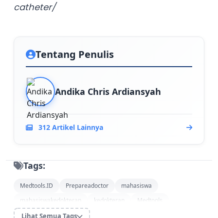
catheter/
Tentang Penulis
Andika Chris Ardiansyah
312 Artikel Lainnya
Tags:
Medtools.ID
Prepareadoctor
mahasiswa
mahasiswakedokteran
kedokteran
Medtools
skill lab kedokteran
Alat medis
kateter foley
Lihat Semua Tags