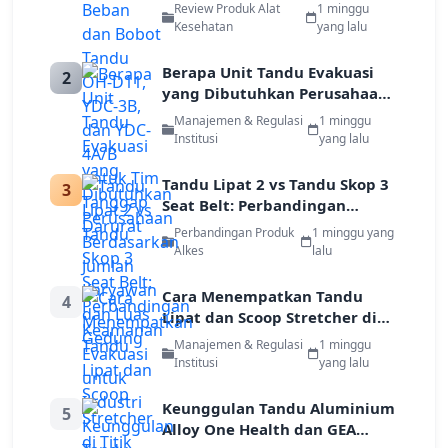
dan YDC-4A/B untuk Tim
Review Produk Alat
1 minggu
Tanggap Darurat
Kesehatan
yang lalu
Berapa Unit Tandu Evakuasi
2
yang Dibutuhkan Perusahaan
Berdasarkan Jumlah Karyawan
Manajemen & Regulasi
1 minggu
dan Luas Gedung
Institusi
yang lalu
Tandu Lipat 2 vs Tandu Skop 3
3
Seat Belt: Perbandingan
Keamanan Evakuasi untuk
Perbandingan Produk
1 minggu yang
Industri
Alkes
lalu
Cara Menempatkan Tandu
4
Lipat dan Scoop Stretcher di
Titik Kumpul Darurat
Manajemen & Regulasi
1 minggu
Perusahaan
Institusi
yang lalu
Keunggulan Tandu Aluminium
5
Alloy One Health dan GEA