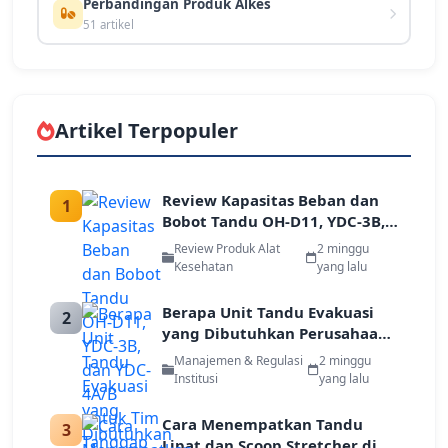
Perbandingan Produk Alkes
51 artikel
Artikel Terpopuler
Review Kapasitas Beban dan
1
Bobot Tandu OH-D11, YDC-3B,
dan YDC-4A/B untuk Tim
Review Produk Alat
2 minggu
Tanggap Darurat
Kesehatan
yang lalu
Berapa Unit Tandu Evakuasi
2
yang Dibutuhkan Perusahaan
Berdasarkan Jumlah Karyawan
Manajemen & Regulasi
2 minggu
dan Luas Gedung
Institusi
yang lalu
Cara Menempatkan Tandu
3
Lipat dan Scoop Stretcher di