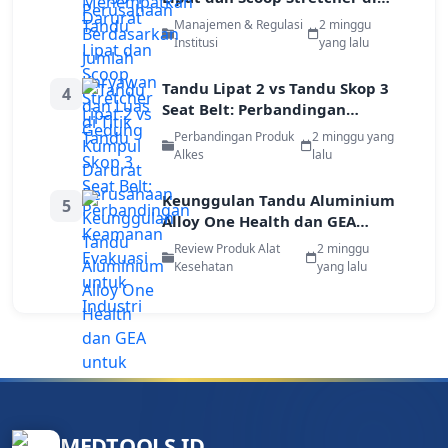
Titik Kumpul Darurat
Manajemen & Regulasi
2 minggu
Perusahaan
Institusi
yang lalu
Tandu Lipat 2 vs Tandu Skop 3
4
Seat Belt: Perbandingan
Keamanan Evakuasi untuk
Perbandingan Produk
2 minggu yang
Industri
Alkes
lalu
Keunggulan Tandu Aluminium
5
Alloy One Health dan GEA
untuk Evakuasi Pekerja di Area
Review Produk Alat
2 minggu
Terbatas
Kesehatan
yang lalu
MEDTOOLS.ID