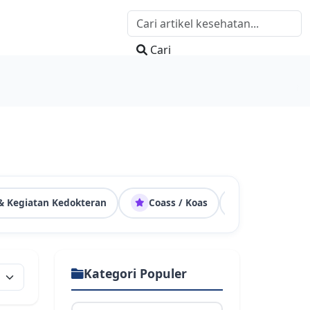
Cari
 & Kegiatan Kedokteran
Coass / Koas
MedImpact 
Kategori Populer