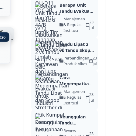
Berapa Unit
t
Tandu Evakuasi
yang
Manajemen
23
Dibutuhkan
& Regulasi
Jul
Perusah...
Institusi
026
Tandu Lipat 2
vs Tandu Skop 3
Seat Belt:
Perbandingan
23
Perbandin...
Produk Alkes
Jul
Cara
Menempatkan
Tandu Lipat
Manajemen
23
dan Scoop
& Regulasi
Jul
Stretcher d...
Institusi
Keunggulan
Tandu
Aluminium
Review
23
Alloy One