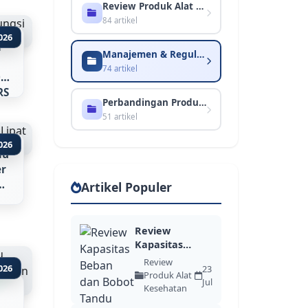
Review Produk Alat Kesehatan
84 artikel
026
i
Manajemen & Regulasi Institusi
74 artikel
01
RS
Perbandingan Produk Alkes
51 artikel
2026
du
er
Artikel Populer
Review
Kapasitas
Beban dan
Review
2026
23
Bobot Tandu
Produk Alat
Jul
OH-D11, YDC...
Kesehatan