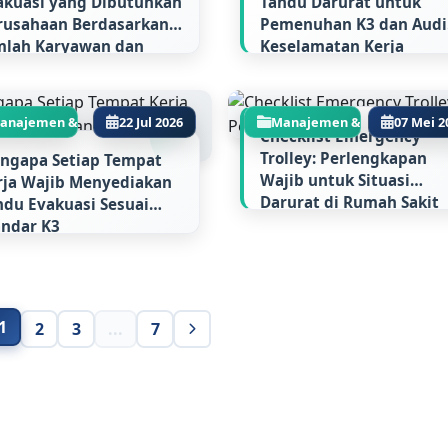
akuasi yang Dibutuhkan
Tandu Darurat untuk
rusahaan Berdasarkan
Pemenuhan K3 dan Audi
mlah Karyawan dan
Keselamatan Kerja
as Gedung
anajemen & Regulasi...
22 Jul 2026
Manajemen & Regulasi...
07 Mei 2
Checklist Emergency
Trolley: Perlengkapan
ngapa Setiap Tempat
Wajib untuk Situasi
rja Wajib Menyediakan
Darurat di Rumah Sakit
ndu Evakuasi Sesuai
andar K3
1
2
3
...
7