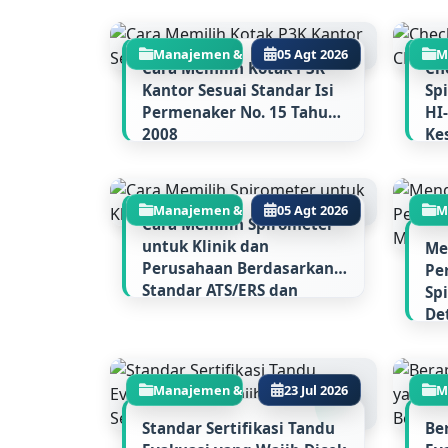
Manajemen & Regulasi...
05 Agt 2026
M
Cara Memilih Kotak P3K
Ch
Kantor Sesuai Standar Isi
Sp
Permenaker No. 15 Tahun
HI
2008
Ke
RS
Manajemen & Regulasi...
05 Agt 2026
M
Cara Memilih Spirometer
untuk Klinik dan
Me
Perusahaan Berdasarkan
Pe
Standar ATS/ERS dan
Sp
Kebutuhan Kalibrasi
De
Ak
Manajemen & Regulasi...
23 Jul 2026
M
Standar Sertifikasi Tandu
Be