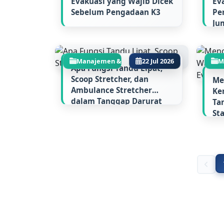
Evakuasi yang Wajib Dicek
Ev
Sebelum Pengadaan K3
Pe
Ju
Lu
Manajemen & Regulasi...
22 Jul 2026
M
Apa Fungsi Tandu Lipat,
Scoop Stretcher, dan
Me
Ambulance Stretcher
Ke
dalam Tanggap Darurat
Ta
Perusahaan
St