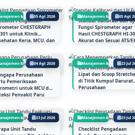
anajemen & Regulasi...
05 Agt 2026
Manajemen & Regulasi...
05 Agt 2
ecklist Pengadaan
Standar Kalibrasi dan Uj
irometer CHESTGRAPH
Fungsi Spirometer agar
-301 untuk Klinik
Hasil CHESTGRAPH HI-3
sehatan Kerja, MCU, dan
Akurat dan Sesuai ATS/E
 Tipe C/D
anajemen & Regulasi...
04 Agt 2026
Manajemen & Regulasi...
23 Jul 
Cara Menempatkan Tan
Lipat dan Scoop Stretch
ngapa Perusahaan
di Titik Kumpul Darurat
rlu Pemeriksaan
Perusahaan
irometri untuk MCU dan
teksi Penyakit Paru
ibat Kerja
anajemen & Regulasi...
23 Jul 2026
Manajemen & Regulasi...
23 Jul 
rapa Unit Tandu
Checklist Pengadaan