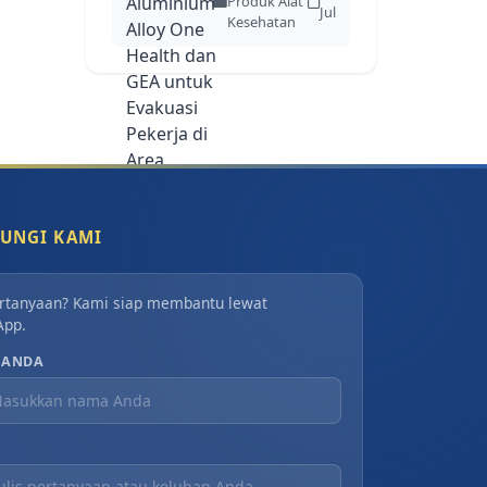
Produk Alat
Jul
Health dan GE...
Kesehatan
UNGI KAMI
rtanyaan? Kami siap membantu lewat
App.
 ANDA