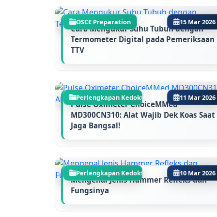
OSCE Preparation
15 Mar 2026
Cara Mengukur Suhu Tubuh dengan
Termometer Digital pada Pemeriksaan
TTV
Perlengkapan Kedokte...
11 Mar 2026
Pulse Oximeter ChoiceMMed
MD300CN310: Alat Wajib Dek Koas Saat
Jaga Bangsal!
Perlengkapan Kedokte...
10 Mar 2026
Mengenal Jenis Hammer Refleks dan
Fungsinya