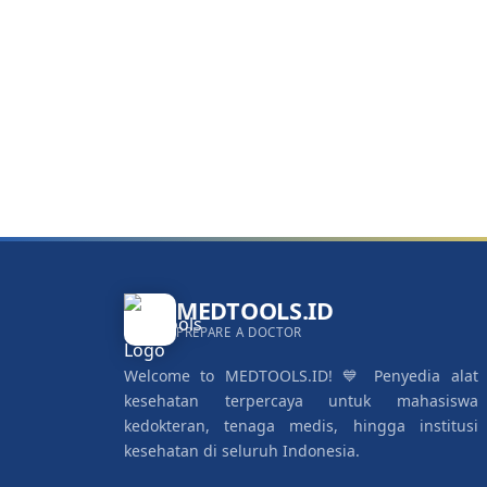
MEDTOOLS.ID
PREPARE A DOCTOR
Welcome to MEDTOOLS.ID! 💙 Penyedia alat
kesehatan terpercaya untuk mahasiswa
kedokteran, tenaga medis, hingga institusi
kesehatan di seluruh Indonesia.