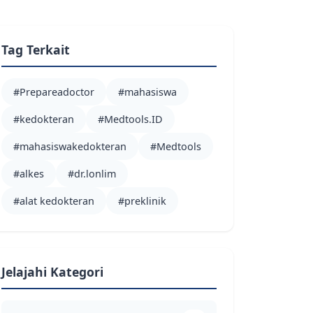
Tag Terkait
#Prepareadoctor
#mahasiswa
#kedokteran
#Medtools.ID
#mahasiswakedokteran
#Medtools
#alkes
#dr.lonlim
#alat kedokteran
#preklinik
Jelajahi Kategori