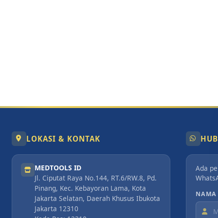
LOKASI & KONTAK
HUB
MEDTOOLS ID
Ada pe
Whats
Jl. Ciputat Raya No.144, RT.6/RW.8, Pd.
Pinang, Kec. Kebayoran Lama, Kota
NAMA
Jakarta Selatan, Daerah Khusus Ibukota
Jakarta 12310