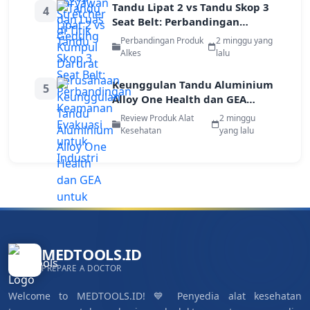
Tandu Lipat 2 vs Tandu Skop 3
4
Seat Belt: Perbandingan
Keamanan Evakuasi untuk
Perbandingan Produk
2 minggu yang
Industri
Alkes
lalu
Keunggulan Tandu Aluminium
5
Alloy One Health dan GEA
untuk Evakuasi Pekerja di Area
Review Produk Alat
2 minggu
Terbatas
Kesehatan
yang lalu
MEDTOOLS.ID
PREPARE A DOCTOR
Welcome to MEDTOOLS.ID! 💙 Penyedia alat kesehatan