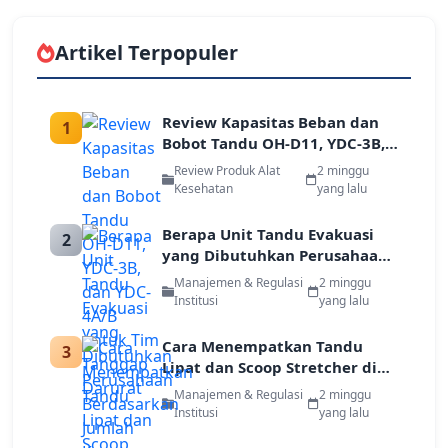
Artikel Terpopuler
Review Kapasitas Beban dan
1
Bobot Tandu OH-D11, YDC-3B,
dan YDC-4A/B untuk Tim
Review Produk Alat
2 minggu
Tanggap Darurat
Kesehatan
yang lalu
Berapa Unit Tandu Evakuasi
2
yang Dibutuhkan Perusahaan
Berdasarkan Jumlah Karyawan
Manajemen & Regulasi
2 minggu
dan Luas Gedung
Institusi
yang lalu
Cara Menempatkan Tandu
3
Lipat dan Scoop Stretcher di
Titik Kumpul Darurat
Manajemen & Regulasi
2 minggu
Perusahaan
Institusi
yang lalu