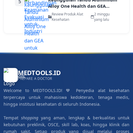
5
Alloy One Health dan GEA
untuk Evakuasi Pekerja di Area
Review Produk Alat
2 minggu
Terbatas
Kesehatan
yang lalu
MEDTOOLS.ID
PREPARE A DOCTOR
Welcome to MEDTOOLS.ID! 💙 Penyedia alat kesehatan
terpercaya untuk mahasiswa kedokteran, tenaga medis,
hingga institusi kesehatan di seluruh Indonesia.
Tempat
shopping
yang aman, lengkap & berkualitas untuk
kebutuhan preklinik, OSCE, skill lab, koas, hingga klinik dan
rumah sakit. Setiap produk yang dijual melalui proses