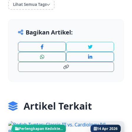
preklinik
stellonsalim
tipskedokteran
jarumsuntik
Lihat Semua Tags
spuit
Bagikan Artikel:
Artikel Terkait
Perlengkapan Kedokte...
14 Apr 2026