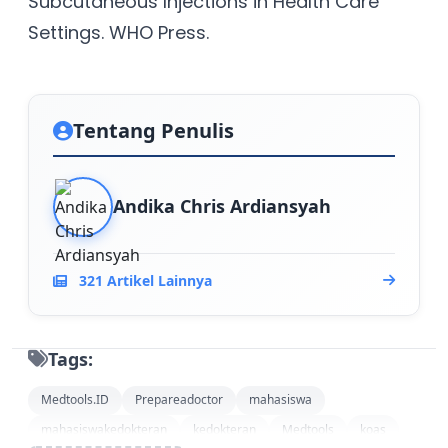
Subcutaneous Injections in Health Care
Settings. WHO Press.
Tentang Penulis
Andika Chris Ardiansyah
321 Artikel Lainnya
Tags:
Medtools.ID
Prepareadoctor
mahasiswa
mahasiswakedokteran
kedokteran
Medtools
koas