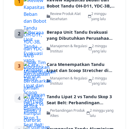
1
Bobot Tandu OH-D11, YDC-3B,
dan YDC-4A/B untuk Tim
Review Produk Alat
2 minggu
Tanggap Darurat
Kesehatan
yang lalu
Berapa Unit Tandu Evakuasi
2
yang Dibutuhkan Perusahaan
Berdasarkan Jumlah Karyawan
Manajemen & Regulasi
2 minggu
dan Luas Gedung
Institusi
yang lalu
Cara Menempatkan Tandu
3
Lipat dan Scoop Stretcher di
Titik Kumpul Darurat
Manajemen & Regulasi
2 minggu
Perusahaan
Institusi
yang lalu
Tandu Lipat 2 vs Tandu Skop 3
4
Seat Belt: Perbandingan
Keamanan Evakuasi untuk
Perbandingan Produk
2 minggu yang
Industri
Alkes
lalu
Keunggulan Tandu Aluminium