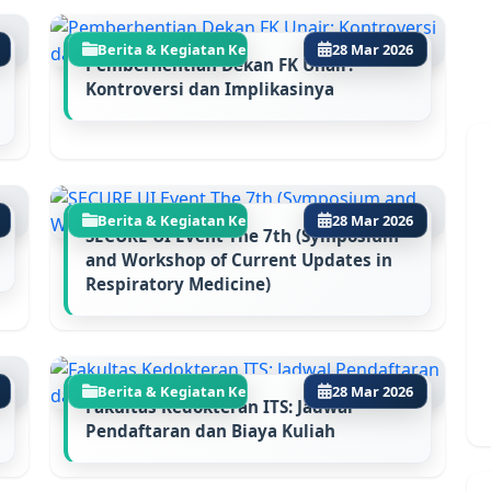
Berita & Kegiatan Ke...
28 Mar 2026
Pemberhentian Dekan FK Unair:
Kontroversi dan Implikasinya
Berita & Kegiatan Ke...
28 Mar 2026
SECURE UI Event The 7th (Symposium
and Workshop of Current Updates in
Respiratory Medicine)
Berita & Kegiatan Ke...
28 Mar 2026
Fakultas Kedokteran ITS: Jadwal
Pendaftaran dan Biaya Kuliah