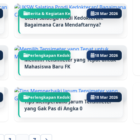
Berita & Kegiatan Ke...
28 Mar 2026
UKSW Salatiga Prodi Kedokteran!
Bagaimana Cara Mendaftarnya?
Perlengkapan Kedokte...
18 Mar 2026
Memilih Tensimeter yang Tepat untuk
Mahasiswa Baru FK
Perlengkapan Kedokte...
18 Mar 2026
Tips Memperbaiki Jarum Tensimeter
yang Gak Pas di Angka 0