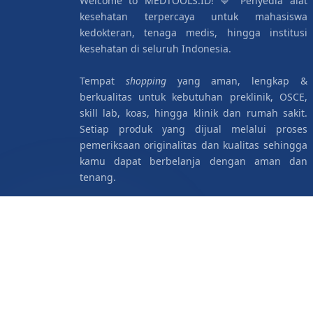
Welcome to MEDTOOLS.ID! 💙 Penyedia alat
kesehatan terpercaya untuk mahasiswa
kedokteran, tenaga medis, hingga institusi
kesehatan di seluruh Indonesia.
Tempat
shopping
yang aman, lengkap &
berkualitas untuk kebutuhan preklinik, OSCE,
skill lab, koas, hingga klinik dan rumah sakit.
Setiap produk yang dijual melalui proses
pemeriksaan originalitas dan kualitas sehingga
kamu dapat berbelanja dengan aman dan
tenang.
IKUTI KAMI
Syarat, Ketentuan, dan Sanggahan
Baca kebijakan layanan, privasi, force majeu