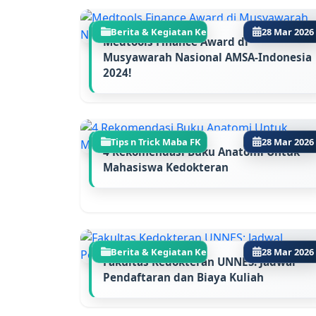
Berita & Kegiatan Ke...
28 Mar 2026
Medtools Finance Award di
Musyawarah Nasional AMSA-Indonesia
2024!
Tips n Trick Maba FK
28 Mar 2026
4 Rekomendasi Buku Anatomi Untuk
Mahasiswa Kedokteran
Berita & Kegiatan Ke...
28 Mar 2026
Fakultas Kedokteran UNNES: Jadwal
Pendaftaran dan Biaya Kuliah