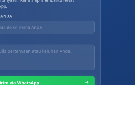
rtanyaan? Kami siap membantu lewat
App.
 ANDA
irim via WhatsApp
OLS EDUKASI MEDIKA
. PREPARE A DOCTOR.