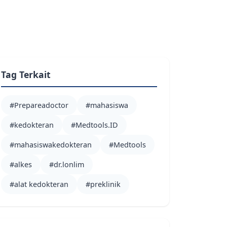
Tag Terkait
#Prepareadoctor
#mahasiswa
#kedokteran
#Medtools.ID
#mahasiswakedokteran
#Medtools
#alkes
#dr.lonlim
#alat kedokteran
#preklinik