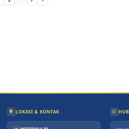
3
...
7
LOKASI & KONTAK
HUB
MEDTOOLS ID