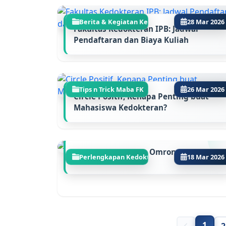
Berita & Kegiatan Ke...
28 Mar 2026
Fakultas Kedokteran IPB: Jadwal
Pendaftaran dan Biaya Kuliah
Tips n Trick Maba FK
26 Mar 2026
Circle Positif, Kenapa Penting buat
Mahasiswa Kedokteran?
Review Timbangan Omron HBF-214
Perlengkapan Kedokte...
18 Mar 2026
1