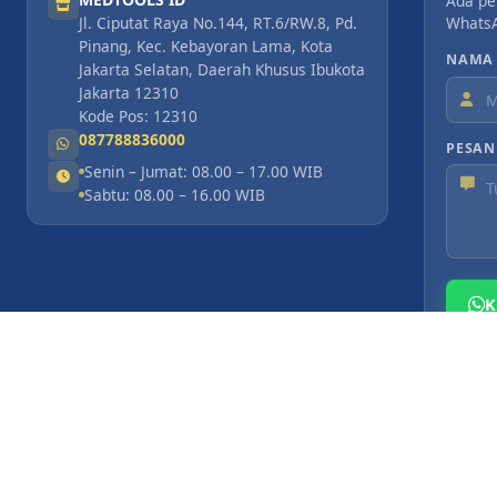
Ada pe
Whats
Jl. Ciputat Raya No.144, RT.6/RW.8, Pd.
Pinang, Kec. Kebayoran Lama, Kota
NAMA
Jakarta Selatan, Daerah Khusus Ibukota
Jakarta 12310
Kode Pos: 12310
087788836000
PESAN
Senin – Jumat: 08.00 – 17.00 WIB
Sabtu: 08.00 – 16.00 WIB
K
© 2026
PT. MEDTO
re, membership, partnership, dan