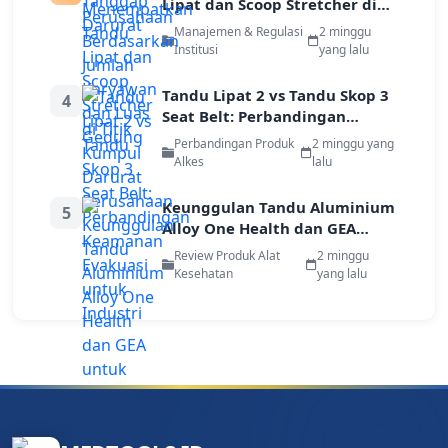
Lipat dan Scoop Stretcher di
Titik Kumpul Darurat
Manajemen & Regulasi
2 minggu
Perusahaan
Institusi
yang lalu
Tandu Lipat 2 vs Tandu Skop 3
4
Seat Belt: Perbandingan
Keamanan Evakuasi untuk
Perbandingan Produk
2 minggu yang
Industri
Alkes
lalu
Keunggulan Tandu Aluminium
5
Alloy One Health dan GEA
untuk Evakuasi Pekerja di Area
Review Produk Alat
2 minggu
Terbatas
Kesehatan
yang lalu