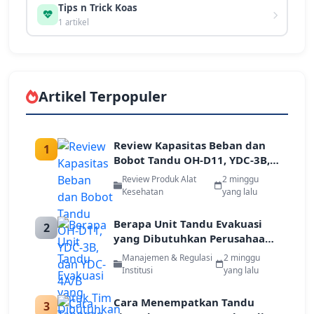
Tips n Trick Koas
1 artikel
Artikel Terpopuler
Review Kapasitas Beban dan
1
Bobot Tandu OH-D11, YDC-3B,
dan YDC-4A/B untuk Tim
Review Produk Alat
2 minggu
Tanggap Darurat
Kesehatan
yang lalu
Berapa Unit Tandu Evakuasi
2
yang Dibutuhkan Perusahaan
Berdasarkan Jumlah Karyawan
Manajemen & Regulasi
2 minggu
dan Luas Gedung
Institusi
yang lalu
Cara Menempatkan Tandu
3