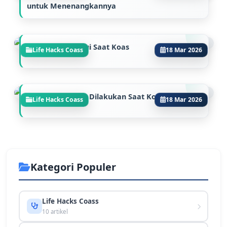
untuk Menenangkannya
Stase yang Dilalui Saat Koas
Life Hacks Coass
18 Mar 2026
Apa Aja Sih yang Dilakukan Saat Koas?
Life Hacks Coass
18 Mar 2026
Kategori Populer
Life Hacks Coass
10 artikel