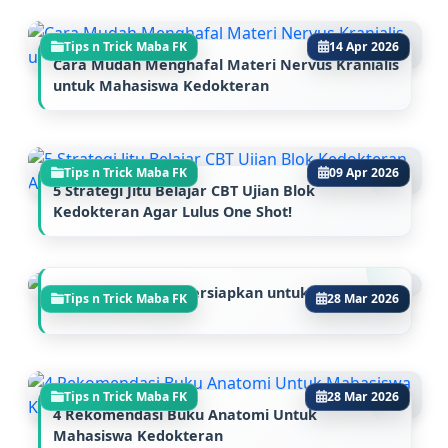
Tips n Trick Maba FK
14 Apr 2026
Cara Mudah Menghafal Materi Nervus Kranialis
untuk Mahasiswa Kedokteran
Tips n Trick Maba FK
09 Apr 2026
5 Strategi Jitu Belajar CBT Ujian Blok
Kedokteran Agar Lulus One Shot!
Hal yang Harus Dipersiapkan untuk Lulus SNBP
Tips n Trick Maba FK
28 Mar 2026
Tips n Trick Maba FK
28 Mar 2026
4 Rekomendasi Buku Anatomi Untuk
Mahasiswa Kedokteran