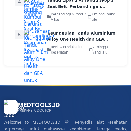
Tandu Lipat 2 vs Tandu Skop 3
4
Seat Belt: Perbandingan
Keamanan Evakuasi untuk
Perbandingan Produk
2 minggu yang
Industri
Alkes
lalu
Keunggulan Tandu Aluminium
5
Alloy One Health dan GEA
untuk Evakuasi Pekerja di Area
Review Produk Alat
2 minggu
Terbatas
Kesehatan
yang lalu
MEDTOOLS.ID
PREPARE A DOCTOR
Welcome to MEDTOOLS.ID! 💙 Penyedia alat kesehatan
terpercaya untuk mahasiswa kedokteran, tenaga medis,