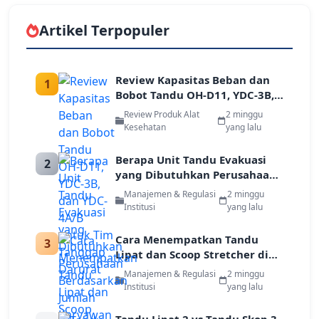
Artikel Terpopuler
Review Kapasitas Beban dan
1
Bobot Tandu OH-D11, YDC-3B,
dan YDC-4A/B untuk Tim
Review Produk Alat
2 minggu
Tanggap Darurat
Kesehatan
yang lalu
Berapa Unit Tandu Evakuasi
2
yang Dibutuhkan Perusahaan
Berdasarkan Jumlah Karyawan
Manajemen & Regulasi
2 minggu
dan Luas Gedung
Institusi
yang lalu
Cara Menempatkan Tandu
3
Lipat dan Scoop Stretcher di
Titik Kumpul Darurat
Manajemen & Regulasi
2 minggu
Perusahaan
Institusi
yang lalu