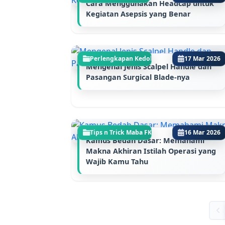
Cara Menggunakan Headcap untuk
Kegiatan Asepsis yang Benar
Perlengkapan Kedokte...
17 Mar 2026
Mengenal Jenis Scalpel Handle dan
Pasangan Surgical Blade-nya
Tips n Trick Maba FK
16 Mar 2026
Kamus Bedah Dasar: Memahami
Makna Akhiran Istilah Operasi yang
Wajib Kamu Tahu