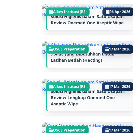
Alkes Institusi (RS...
06 Apr 2026
Solusi Higienis dalam Satu Usapan:
Review Onemed One Aseptic Wipe
OSCE Preparation
17 Mar 2026
7 Alat yang Dibutuhkan untuk
Latihan Bedah (Hecting)
Alkes Institusi (RS...
17 Mar 2026
Solusi Higienis dalam Satu Usapan:
Review Lengkap Onemed One
Aseptic Wipe
OSCE Preparation
17 Mar 2026