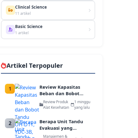
Clinical Science
11 artikel
Basic Science
1 artikel
Artikel Terpopuler
Review Kapasitas
1
Beban dan Bobot
Tandu OH-D11, YDC-
Review Produk
1 minggu
3B, dan YDC-4A/B
Alat Kesehatan
yang lalu
untuk Tim Tanggap
Darurat
Berapa Unit Tandu
2
Evakuasi yang
Dibutuhkan
Manajemen &