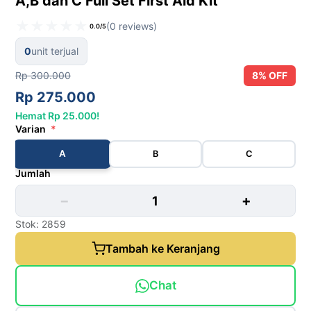
A,B dan C Full Set First Aid Kit
★
★
★
★
★
(0 reviews)
0.0/5
0
unit terjual
Rp 300.000
8% OFF
Rp 275.000
Hemat Rp 25.000!
Varian
*
A
B
C
Jumlah
−
+
Stok: 2859
Tambah ke Keranjang
Chat