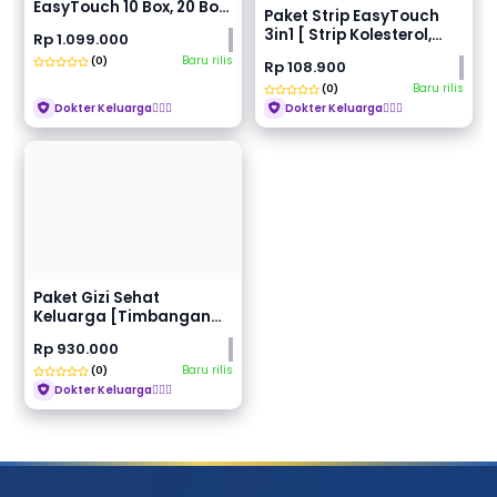
EasyTouch 10 Box, 20 Box,
Paket Strip EasyTouch
30 Box, 40 Box
3in1 [ Strip Kolesterol,
Rp 1.099.000
Asam urat, Gu...
Baru rilis
(0)
Rp 108.900
Baru rilis
(0)
Dokter Keluarga👩🏻‍⚕️
Dokter Keluarga👩🏻‍⚕️
Paket Gizi Sehat
Keluarga [Timbangan
Omron HBF-214 +
Rp 930.000
Caliper...
Baru rilis
(0)
Dokter Keluarga👩🏻‍⚕️