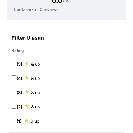
★
★
★
★
★
0.0
/ 5
berdasarkan 0 reviews
Filter Ulasan
Rating
★
(5)
& up
★
(4)
& up
★
(3)
& up
★
(2)
& up
★
(1)
& up