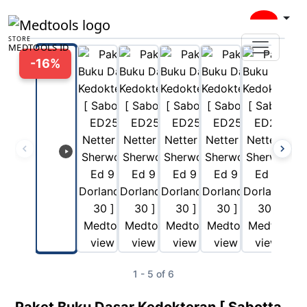
00:00
STORE
MEDTOOLS ID
Play
-16%
1 - 5 of 6