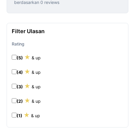
berdasarkan 0 reviews
Filter Ulasan
Rating
★
(5)
& up
★
(4)
& up
★
(3)
& up
★
(2)
& up
★
(1)
& up