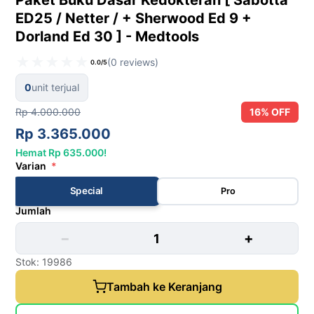
Paket Buku Dasar Kedokteran [ Sabotta
ED25 / Netter / + Sherwood Ed 9 +
Dorland Ed 30 ] - Medtools
★
★
★
★
★
(0 reviews)
0.0/5
0
unit terjual
Rp 4.000.000
16% OFF
Rp 3.365.000
Hemat Rp 635.000!
Varian
*
Special
Pro
Jumlah
−
+
Stok: 19986
Tambah ke Keranjang