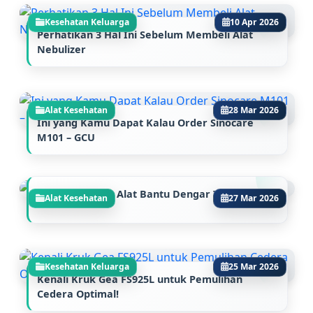
Kesehatan Keluarga
10 Apr 2026
Perhatikan 3 Hal Ini Sebelum Membeli Alat
Nebulizer
Alat Kesehatan
28 Mar 2026
Ini yang Kamu Dapat Kalau Order Sinocare
M101 – GCU
Rekomendasi 3 Alat Bantu Dengar Terbaik 2025
Alat Kesehatan
27 Mar 2026
Kesehatan Keluarga
25 Mar 2026
Kenali Kruk Gea FS925L untuk Pemulihan
Cedera Optimal!