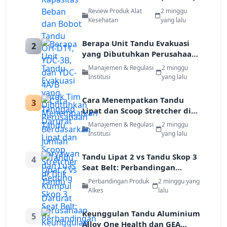
dan YDC-4A/B untuk Tim
Review Produk Alat
2 minggu
Tanggap Darurat
Kesehatan
yang lalu
Berapa Unit Tandu Evakuasi
2
yang Dibutuhkan Perusahaan
Berdasarkan Jumlah Karyawan
Manajemen & Regulasi
2 minggu
dan Luas Gedung
Institusi
yang lalu
Cara Menempatkan Tandu
3
Lipat dan Scoop Stretcher di
Titik Kumpul Darurat
Manajemen & Regulasi
2 minggu
Perusahaan
Institusi
yang lalu
Tandu Lipat 2 vs Tandu Skop 3
4
Seat Belt: Perbandingan
Keamanan Evakuasi untuk
Perbandingan Produk
2 minggu yang
Industri
Alkes
lalu
Keunggulan Tandu Aluminium
5
Alloy One Health dan GEA