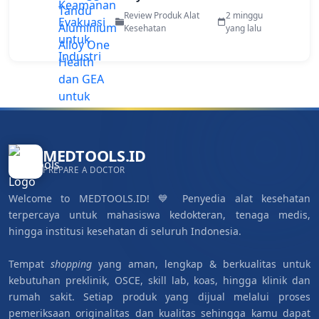
untuk Evakuasi Pekerja di Area
Review Produk Alat
2 minggu
Terbatas
Kesehatan
yang lalu
MEDTOOLS.ID
PREPARE A DOCTOR
Welcome to MEDTOOLS.ID! 💙 Penyedia alat kesehatan
terpercaya untuk mahasiswa kedokteran, tenaga medis,
hingga institusi kesehatan di seluruh Indonesia.
Tempat
shopping
yang aman, lengkap & berkualitas untuk
kebutuhan preklinik, OSCE, skill lab, koas, hingga klinik dan
rumah sakit. Setiap produk yang dijual melalui proses
pemeriksaan originalitas dan kualitas sehingga kamu dapat