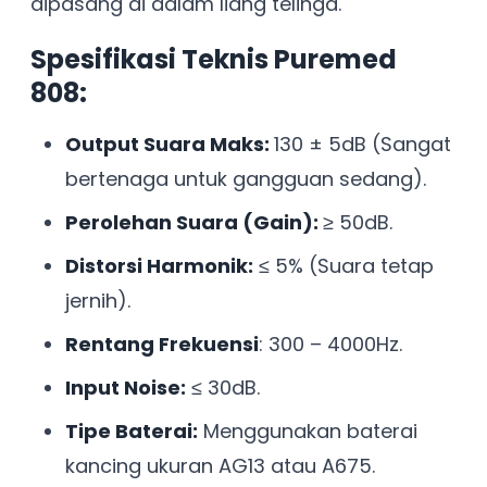
dipasang di dalam liang telinga.
Spesifikasi Teknis Puremed
808:
Output Suara Maks:
130 ± 5dB (Sangat
bertenaga untuk gangguan sedang).
Perolehan Suara (Gain):
≥ 50dB.
Distorsi Harmonik:
≤ 5% (Suara tetap
jernih).
Rentang Frekuensi
: 300 – 4000Hz.
Input Noise:
≤ 30dB.
Tipe Baterai:
Menggunakan baterai
kancing ukuran AG13 atau A675.