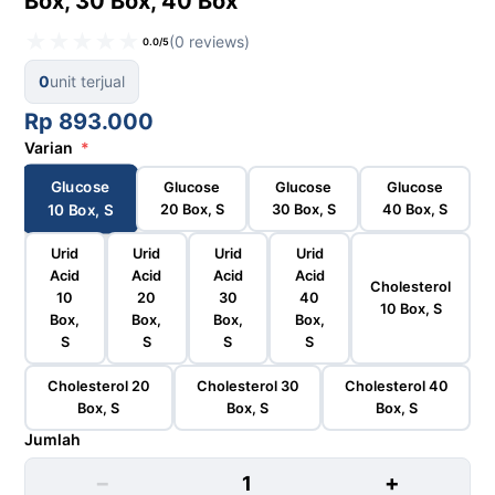
Box, 30 Box, 40 Box
★
★
★
★
★
(0 reviews)
0.0/5
0
unit terjual
Rp 893.000
Varian
*
Glucose
Glucose
Glucose
Glucose
20 Box, S
30 Box, S
40 Box, S
10 Box, S
Urid
Urid
Urid
Urid
Acid
Acid
Acid
Acid
Cholesterol
10
20
30
40
10 Box, S
Box,
Box,
Box,
Box,
S
S
S
S
Cholesterol 20
Cholesterol 30
Cholesterol 40
Box, S
Box, S
Box, S
Jumlah
−
+