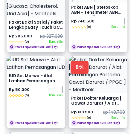
Paket ABN [ Stetoskop
ABN + Tensimeter ABN
Spectrum ] - Medt...
Rp 740.500
Paket Bakti Sosial / Paket
Lengkap Easy Touch GCU
Baru rilis
(0)
3in1 [Glu...
Rp 285.000
Rp 327.600
Baru rilis
(0)
Paket Spesial Skill Lab❗💉📦
Paket Spesial Skill Lab❗💉📦
8%
IUD Set Marwa - Alat
Latihan Pemasangan
IUD
Rp 50.000
Baru rilis
(0)
Paket Dokter Keluarga [
Gawat Darurat / Alat
Pertolongan Per...
Rp 138.500
Rp 149.760
Baru rilis
(0)
Paket Spesial Skill Lab❗💉📦
Paket Spesial Skill Lab❗💉📦