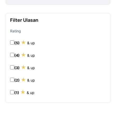
Filter Ulasan
Rating
★
(5)
& up
★
(4)
& up
★
(3)
& up
★
(2)
& up
★
(1)
& up