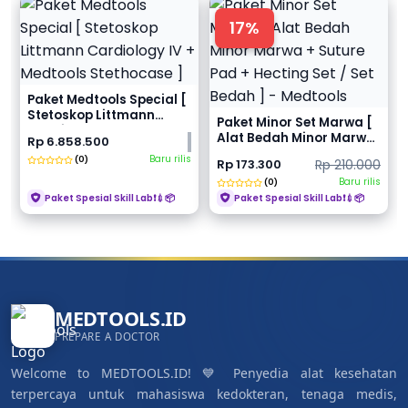
17%
Paket Medtools Special [
Stetoskop Littmann
Paket Minor Set Marwa [
Cardiology IV +...
Alat Bedah Minor Marwa
Rp 6.858.500
+ Suture Pad...
Baru rilis
(0)
Rp 173.300
Rp 210.000
Baru rilis
(0)
Paket Spesial Skill Lab❗💉📦
Paket Spesial Skill Lab❗💉📦
MEDTOOLS.ID
PREPARE A DOCTOR
Welcome to MEDTOOLS.ID! 💙 Penyedia alat kesehatan
terpercaya untuk mahasiswa kedokteran, tenaga medis,