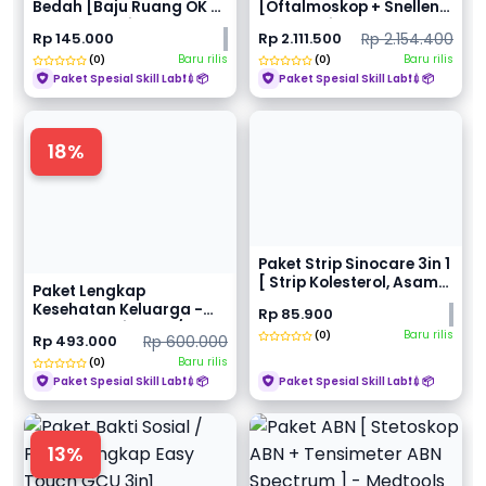
Bedah [Baju Ruang OK +
[Oftalmoskop + Snellen
Handuk Steril +...
Chart + Pin Ho...
Rp 145.000
Rp 2.111.500
Rp 2.154.400
Baru rilis
Baru rilis
(0)
(0)
Paket Spesial Skill Lab❗💉📦
Paket Spesial Skill Lab❗💉📦
18%
Paket Strip Sinocare 3in 1
[ Strip Kolesterol, Asam
Paket Lengkap
Urat, Gu...
Kesehatan Keluarga -
Rp 85.900
GCU & Tensimeter /
Baru rilis
(0)
Rp 493.000
Rp 600.000
Paket...
Baru rilis
(0)
Paket Spesial Skill Lab❗💉📦
Paket Spesial Skill Lab❗💉📦
13%