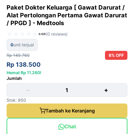
Paket Dokter Keluarga [ Gawat Darurat /
Alat Pertolongan Pertama Gawat Darurat
/ PPGD ] - Medtools
★
★
★
★
★
(0 reviews)
0.0/5
0
unit terjual
Rp 149.760
8% OFF
Rp 138.500
Hemat Rp 11.260!
Jumlah
−
+
Stok: 950
Tambah ke Keranjang
Chat