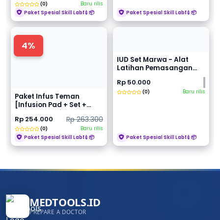
Baru rilis
(0)
Paket Spesial Skill Lab❗💉📦
Paket Spesial Skill Lab❗💉📦
4%
IUD Set Marwa - Alat
Latihan Pemasangan
IUD
Rp 50.000
Baru rilis
(0)
Paket Infus Teman
[Infusion Pad + Set +
Abocath + Wing Needl...
Rp 254.000
Rp 263.300
Baru rilis
(0)
Paket Spesial Skill Lab❗💉📦
Paket Spesial Skill Lab❗💉📦
MEDTOOLS.ID
PREPARE A DOCTOR