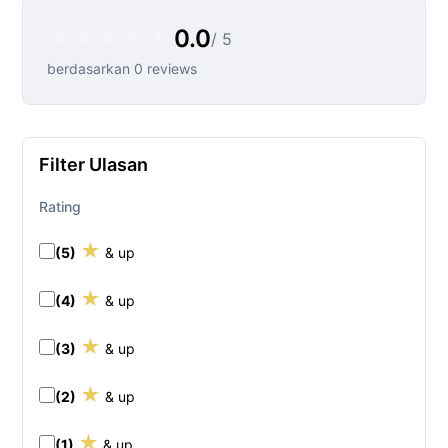
★
★
★
★
★
0.0
/ 5
berdasarkan 0 reviews
Filter Ulasan
Rating
★
(5)
& up
★
(4)
& up
★
(3)
& up
★
(2)
& up
★
(1)
& up