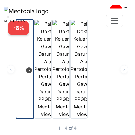
00:00
STORE
MEDTOOLS ID
Play
-8%
1 - 4 of 4