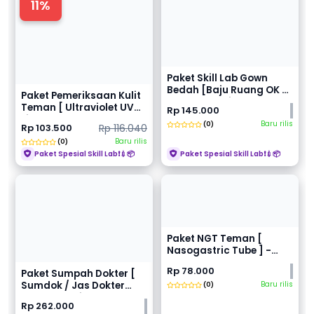
11%
Paket Skill Lab Gown
Bedah [Baju Ruang OK +
Paket Pemeriksaan Kulit
Handuk Steril +...
Teman [ Ultraviolet UV
Rp 145.000
Light + Kaca...
Baru rilis
(0)
Rp 103.500
Rp 116.040
Baru rilis
(0)
Paket Spesial Skill Lab❗💉📦
Paket Spesial Skill Lab❗💉📦
Paket NGT Teman [
Nasogastric Tube ] -
Medtools
Rp 78.000
Paket Sumpah Dokter [
Sumdok / Jas Dokter
Baru rilis
(0)
Lengan Panjang + N...
Rp 262.000