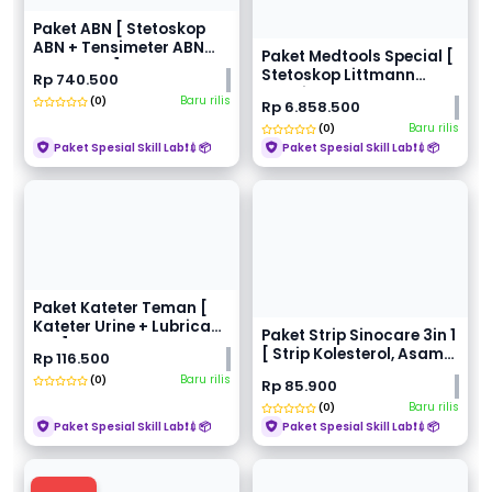
Paket ABN [ Stetoskop
ABN + Tensimeter ABN
Paket Medtools Special [
Spectrum ] - Medt...
Stetoskop Littmann
Rp 740.500
Cardiology IV +...
Baru rilis
(0)
Rp 6.858.500
Baru rilis
(0)
Paket Spesial Skill Lab❗💉📦
Paket Spesial Skill Lab❗💉📦
Paket Kateter Teman [
Kateter Urine + Lubrican
Paket Strip Sinocare 3in 1
Gel ] - Medto...
[ Strip Kolesterol, Asam
Rp 116.500
Urat, Gu...
Baru rilis
(0)
Rp 85.900
Baru rilis
(0)
Paket Spesial Skill Lab❗💉📦
Paket Spesial Skill Lab❗💉📦