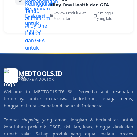
5
Alloy One Health dan GEA
untuk Evakuasi Pekerja di Area
Review Produk Alat
2 minggu
Terbatas
Kesehatan
yang lalu
MEDTOOLS.ID
PREPARE A DOCTOR
Welcome to MEDTOOLS.ID! 💙 Penyedia alat kesehatan
terpercaya untuk mahasiswa kedokteran, tenaga medis,
hingga institusi kesehatan di seluruh Indonesia.
Tempat
shopping
yang aman, lengkap & berkualitas untuk
kebutuhan preklinik, OSCE, skill lab, koas, hingga klinik dan
rumah sakit. Setiap produk yang dijual melalui proses