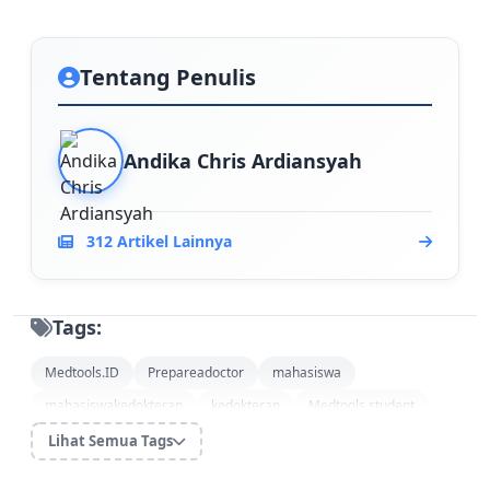
Tentang Penulis
Andika Chris Ardiansyah
312 Artikel Lainnya
Tags:
Medtools.ID
Prepareadoctor
mahasiswa
mahasiswakedokteran
kedokteran
Medtools student
Kode etik kedokteran indonesia
KODEKI terbaru
Lihat Semua Tags
prinsip bioetika kedokteran
beneficence non maleficence