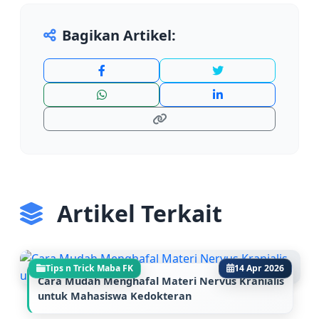
autonomy justice bioetik
sumpah dokter indonesia
kewajiban dokter terhadap pasien
rahasia medis
Bagikan Artikel:
informed consent
mahasiswa kedokteran
materi ujian bioetik
persiapan koas
etika profesi kedokteran
Medical student indonesia
alat kedokteran mahasiswa
IDI ikatan dokter indonesia
malpraktik medis
primum non nocere
integritas dokter.
Artikel Terkait
Tips n Trick Maba FK
14 Apr 2026
Cara Mudah Menghafal Materi Nervus Kranialis
untuk Mahasiswa Kedokteran