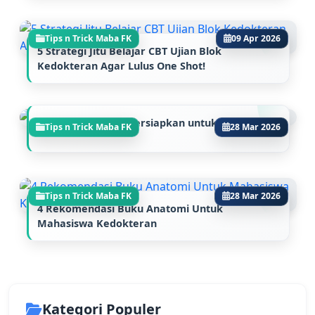
Tips n Trick Maba FK
09 Apr 2026
5 Strategi Jitu Belajar CBT Ujian Blok
Kedokteran Agar Lulus One Shot!
Hal yang Harus Dipersiapkan untuk Lulus SNBP
Tips n Trick Maba FK
28 Mar 2026
Tips n Trick Maba FK
28 Mar 2026
4 Rekomendasi Buku Anatomi Untuk
Mahasiswa Kedokteran
Kategori Populer