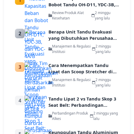
1
Bobot Tandu OH-D11, YDC-3B,
dan YDC-4A/B untuk Tim
Review Produk Alat
2 minggu
Tanggap Darurat
Kesehatan
yang lalu
Berapa Unit Tandu Evakuasi
2
yang Dibutuhkan Perusahaan
Berdasarkan Jumlah Karyawan
Manajemen & Regulasi
2 minggu
dan Luas Gedung
Institusi
yang lalu
Cara Menempatkan Tandu
3
Lipat dan Scoop Stretcher di
Titik Kumpul Darurat
Manajemen & Regulasi
2 minggu
Perusahaan
Institusi
yang lalu
Tandu Lipat 2 vs Tandu Skop 3
4
Seat Belt: Perbandingan
Keamanan Evakuasi untuk
Perbandingan Produk
2 minggu yang
Industri
Alkes
lalu
Keunggulan Tandu Aluminium